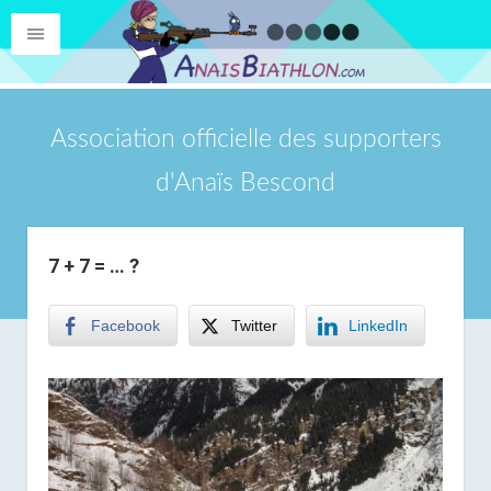
Association officielle des supporters
d'Anaïs Bescond
7 + 7 = … ?
Facebook
Twitter
LinkedIn