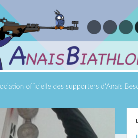
ociation officielle des supporters d'Anaïs Be
Si