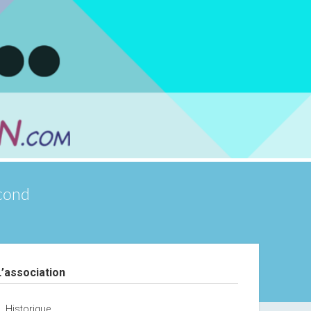
scond
debar
L’association
Historique