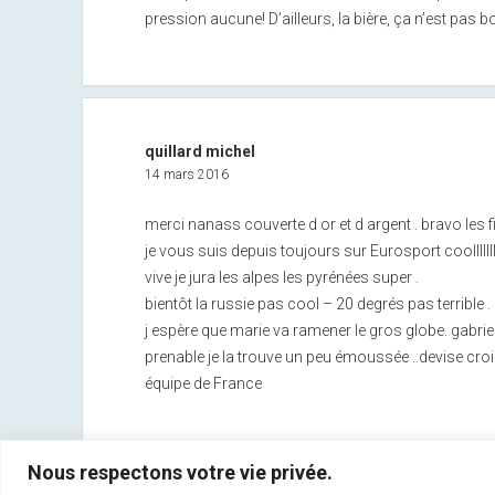
pression aucune! D’ailleurs, la bière, ça n’est pas 
quillard michel
14 mars 2016
merci nanass couverte d or et d argent . bravo les fi
je vous suis depuis toujours sur Eurosport coollllllll
vive je jura les alpes les pyrénées super .
bientôt la russie pas cool – 20 degrés pas terrible .
j espère que marie va ramener le gros globe. gabriel
prenable je la trouve un peu émoussée ..devise croi
équipe de France
Nous respectons votre vie privée.