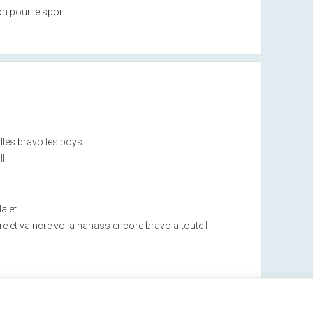
bon pour le sport…
lles bravo les boys .
ll.
a et
re et vaincre voila nanass encore bravo a toute l