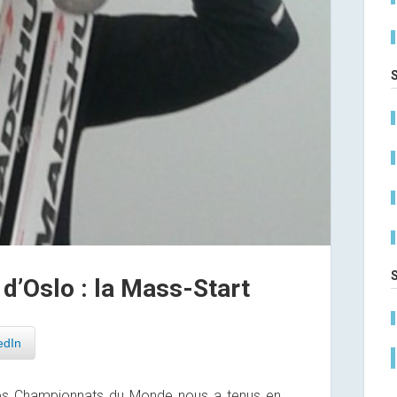
’Oslo : la Mass-Start
edIn
des Championnats du Monde nous a tenus en