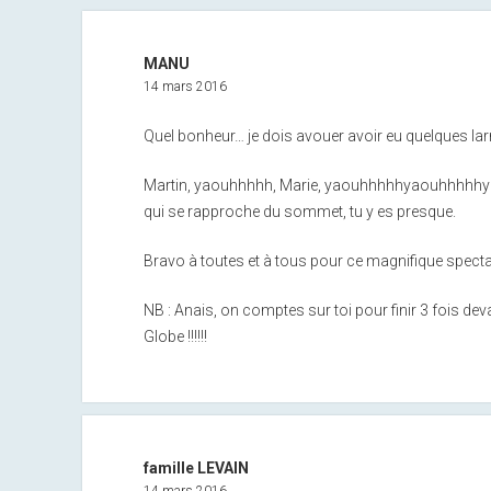
MANU
14 mars 2016
Quel bonheur… je dois avouer avoir eu quelques lar
Martin, yaouhhhhh, Marie, yaouhhhhhyaouhhhhhy
qui se rapproche du sommet, tu y es presque.
Bravo à toutes et à tous pour ce magnifique specta
NB : Anais, on comptes sur toi pour finir 3 fois de
Globe !!!!!!
famille LEVAIN
14 mars 2016