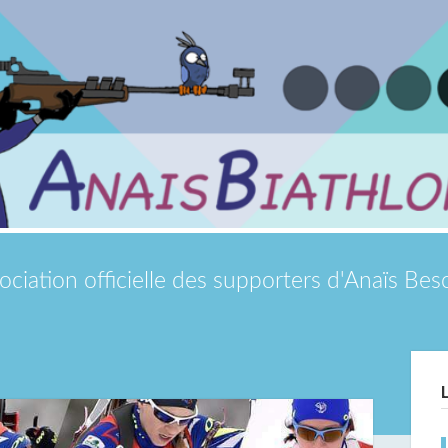
ociation officielle des supporters d'Anaïs Be
Si