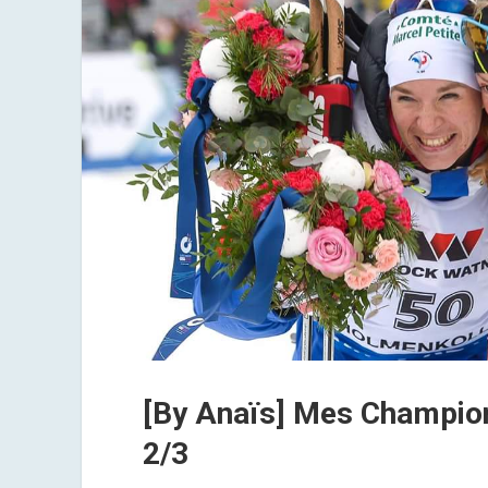
start
[By Anaïs] Mes Champio
2/3