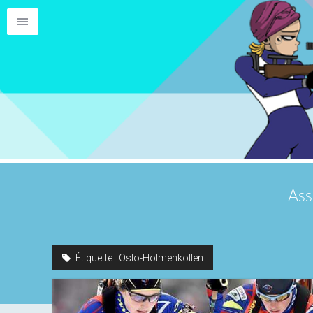
Ass
Étiquette :
Oslo-Holmenkollen