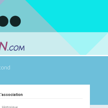
scond
debar
L’association
Historique