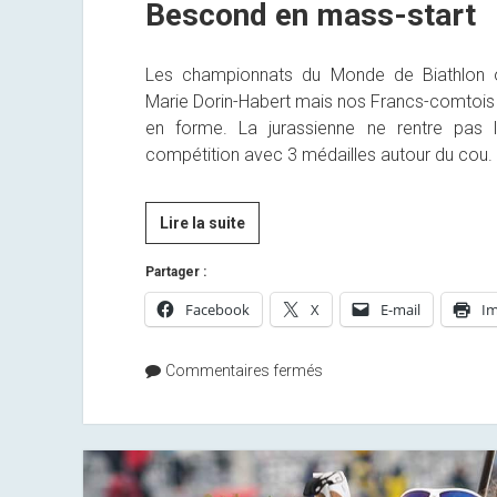
Bescond en mass-start
Les championnats du Monde de Biathlon ont
Marie Dorin-Habert mais nos Francs-comtois 
en forme. La jurassienne ne rentre pas l
compétition avec 3 médailles autour du cou.
[Presse]
Lire la suite
Oslo
Partager :
2016
:
Facebook
X
E-mail
Im
5e
place
Commentaires fermés
pour
Anaïs
Bescond
en
mass-