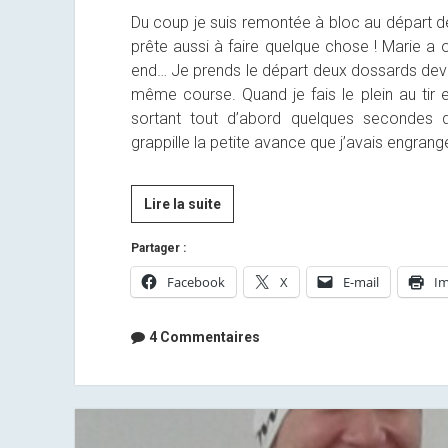
Du coup je suis remontée à bloc au départ de 
prête aussi à faire quelque chose ! Marie a 
end… Je prends le départ deux dossards devan
même course. Quand je fais le plein au tir e
sortant tout d’abord quelques secondes de
grappille la petite avance que j’avais engrang
[By
Lire la suite
Anaïs]
Partager :
Mes
Championnats
Facebook
X
E-mail
Im
du
Monde
4 Commentaires
à
moi…
2/3