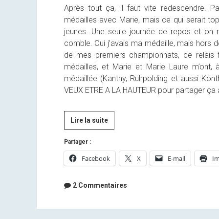
Après tout ça, il faut vite redescendre. P
médailles avec Marie, mais ce qui serait top
jeunes. Une seule journée de repos et on r
comble. Oui j’avais ma médaille, mais hors de
de mes premiers championnats, ce relais fé
médailles, et Marie et Marie Laure m’ont, à 
médaillée (Kanthy, Ruhpolding et aussi Konth
VEUX ETRE A LA HAUTEUR pour partager ça av
[By
Lire la suite
Anaïs]
Partager :
Mes
Championnats
Facebook
X
E-mail
Im
du
Monde
2 Commentaires
à
moi…
3/3