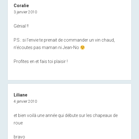
Coralie
3 janvier 2010
Génial !!
P.S.: si l’envie te prenait de commander un vin chaud,
n’écoutes pas maman ni Jean-No
Profites en et fais toi plaisir !
Liliane
4 janvier 2010
et bien voilà une année qui débute sur les chapeaux de
roue
bravo