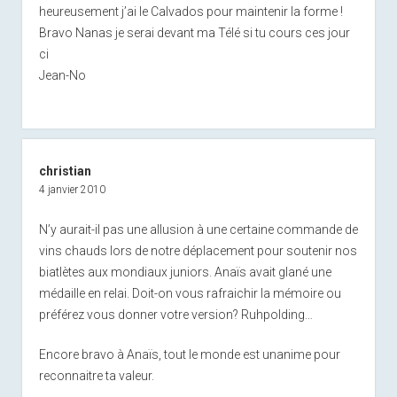
heureusement j’ai le Calvados pour maintenir la forme !
Bravo Nanas je serai devant ma Télé si tu cours ces jour
ci
Jean-No
christian
4 janvier 2010
N’y aurait-il pas une allusion à une certaine commande de
vins chauds lors de notre déplacement pour soutenir nos
biatlètes aux mondiaux juniors. Anaïs avait glané une
médaille en relai. Doit-on vous rafraichir la mémoire ou
préférez vous donner votre version? Ruhpolding…
Encore bravo à Anaïs, tout le monde est unanime pour
reconnaitre ta valeur.