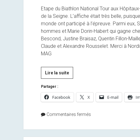
Etape du Biathlon National Tour aux Hôpitaux-
de la Seigne. L’affiche était très belle, pui
monde ont participé à l’épreuve. Parmi eux, 
hommes et Marie Dorin-Habert qui gagne ch
Bescond, Justine Braisaz, Quentin Fillon-Maill
Claude et Alexandre Rousselet. Merci à Nor
MAG
[Presse]
Lire la suite
La
Partager :
vidéo
des
Facebook
X
E-mail
Im
sprints
de
Commentaires fermés
la
Seigne