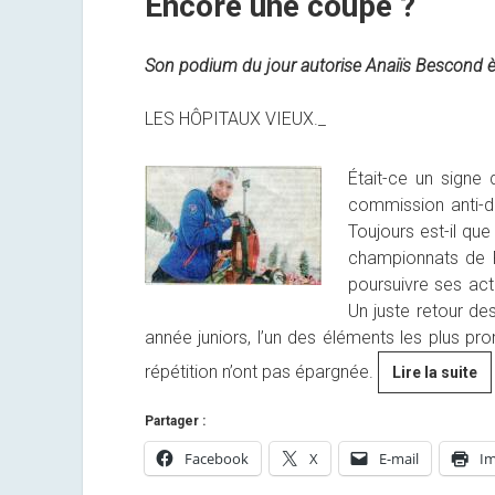
Encore une coupe ?
Son podium du jour autorise Anaiïs Bescond è r
LES HÔPITAUX VIEUX._
Était-ce un signe 
commission anti-do
Toujours est-il qu
championnats de 
poursuivre ses act
Un juste retour de
année juniors, l’un des éléments les plus pr
répétition n’ont pas épargnée.
En
Lire la suite
un
Partager :
co
?
Facebook
X
E-mail
Im