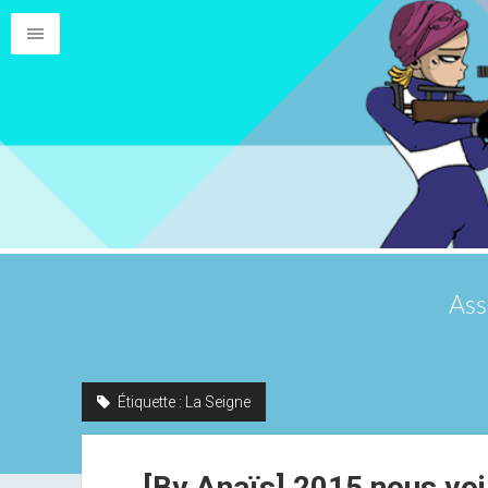
Ass
Étiquette :
La Seigne
[By Anaïs] 2015 nous voil