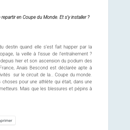
epartir en Coupe du Monde. Et s’y installer ?
du destin quand elle s’est fait happer par la
page, la veille à l’issue de l’entraînement ?
e depuis hier et son ascension du podium des
France, Anaïs Bescond est déclarée apte à
ivités sur le circuit de la… Coupe du monde.
s choses pour une athlète qui était, dans une
ometteurs. Mais que les blessures et pépins à
core
e
upe
primer