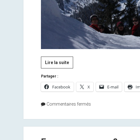
La
Lire la suite
première
Partager :
de
l’année…
Facebook
X
E-mail
Im
Commentaires fermés