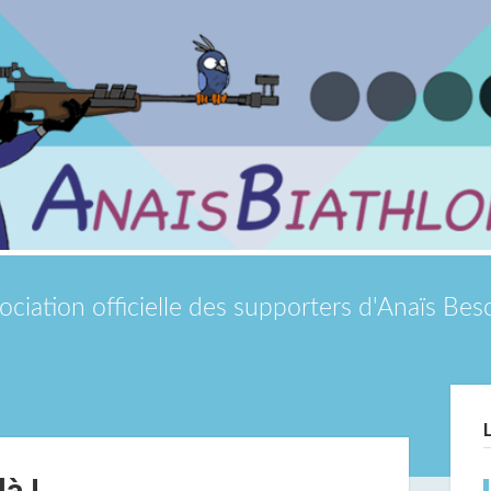
ociation officielle des supporters d'Anaïs Be
Si
à !