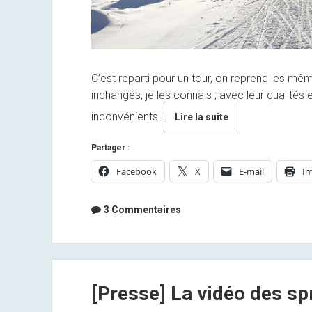
C’est reparti pour un tour, on reprend les 
inchangés, je les connais ; avec leur qualités 
inconvénients !
[By
Lire la suite
Anaïs]
Partager :
2015
nous
Facebook
X
E-mail
Im
voilà
!
3 Commentaires
[Presse] La vidéo des spr