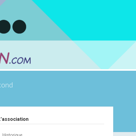
scond
debar
L’association
Historique