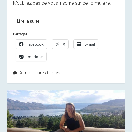
N’oubliez pas de vous inscrire sur ce formulaire.
[Invitation]
Lire la suite
Initiation
Partager :
au
biathlon
Facebook
X
E-mail
Imprimer
Commentaires fermés