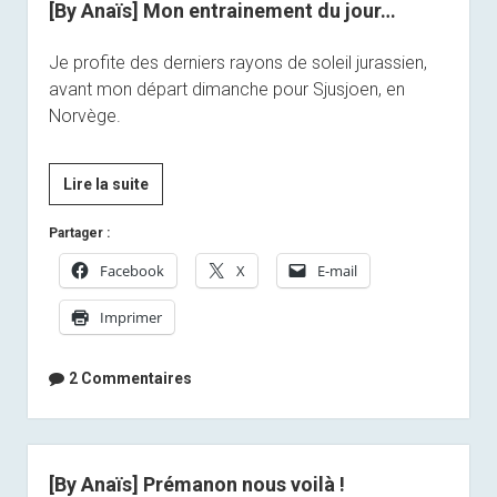
[By Anaïs] Mon entrainement du jour…
Je profite des derniers rayons de soleil jurassien,
avant mon départ dimanche pour Sjusjoen, en
Norvège.
[By
Lire la suite
Anaïs]
Partager :
Mon
entrainement
Facebook
X
E-mail
du
Imprimer
jour…
2 Commentaires
[By Anaïs] Prémanon nous voilà !