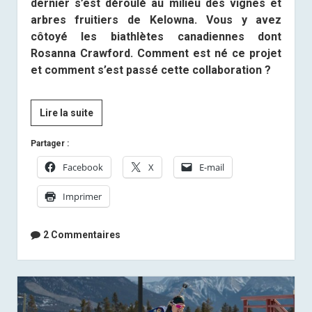
dernier s’est déroulé au milieu des vignes et
arbres fruitiers de Kelowna. Vous y avez
côtoyé les biathlètes canadiennes dont
Rosanna Crawford. Comment est né ce projet
et comment s’est passé cette collaboration ?
[Presse]
Lire la suite
Anaïs
Partager :
Bescond
:
Facebook
X
E-mail
“Le
Imprimer
Canada
est
l’endroit
2 Commentaires
rêvé
pour
m’exiler”