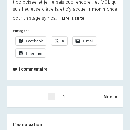
trop boisée et je ne sais quoi encore ; et MOI, qui
suis heureuse d’être là et d’y accueillir mon monde
pour un stage sympa.
[By
Lire la suite
Anaïs]
Partager :
Prémanon
nous
Facebook
X
E-mail
voilà
Imprimer
!
1 commentaire
Pagination
1
2
Next
des
publications
Sidebar
L’association